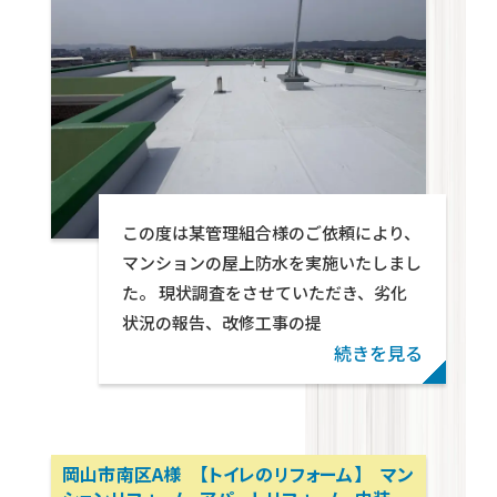
クトン・パートナーズ
Warning
: foreach() argument must be of typ
この度は某管理組合様のご依頼により、
given in
/home/wp571078/tekton-
マンションの屋上防水を実施いたしまし
partners.jp/public_html/wp-
た。 現状調査をさせていただき、劣化
content/themes/swell_child_tekton/parts
状況の報告、改修工事の提
on line
29
続きを見る
岡山市南区A様 【トイレのリフォーム】 マン