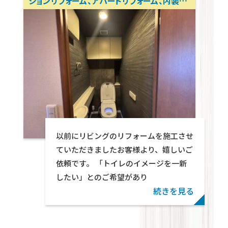
ションリフォーム、アパートリフォーム、内装リ
ノベーション 岡山リフォーム相談所 テクト
ン・パートナーズ
Warning
: foreach() argument must be of typ
以前にリビングのリフォームを施工させ
given in
/home/wp571078/tekton-
ていただきましたお客様より、嬉しいご
partners.jp/public_html/wp-
依頼です。 「トイレのイメージを一新
content/themes/swell_child_tekton/parts
したい」とのご希望があり
on line
29
続きを見る