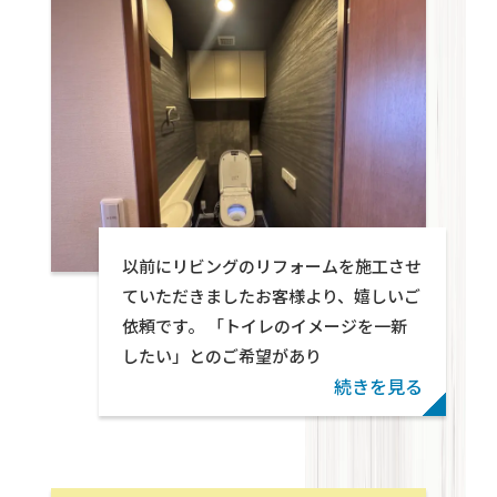
ン・パートナーズ
Warning
: foreach() argument must be of typ
以前にリビングのリフォームを施工させ
given in
/home/wp571078/tekton-
ていただきましたお客様より、嬉しいご
partners.jp/public_html/wp-
依頼です。 「トイレのイメージを一新
content/themes/swell_child_tekton/parts
したい」とのご希望があり
on line
29
続きを見る