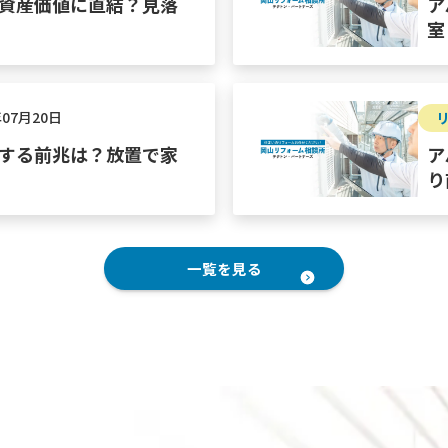
資産価値に直結？見落
ア
室
年07月20日
する前兆は？放置で家
ア
り
一覧を見る