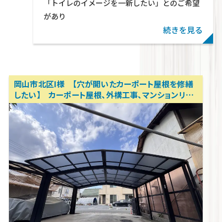
partners.jp/public_html/wp-
「トイレのイメージを一新したい」とのご希望
content/themes/swell_child_tekton/parts/ca
があり
on line
29
続きを見る
岡山市北区I様 【穴が開いたカーポート屋根を修繕
したい】 カーポート屋根、外構工事、マンションリフ
ォーム、アパートリフォーム、内装リノベーション 岡
山リフォーム相談所 テクトン・パートナーズ