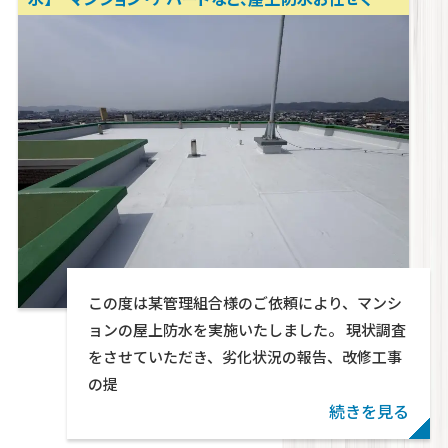
さい！ マンションリフォーム、アパートリフォーム
岡山リフォーム相談所 テクトン・パートナーズ
Warning
: foreach() argument must be of type a
この度は某管理組合様のご依頼により、マンシ
given in
/home/wp571078/tekton-
ョンの屋上防水を実施いたしました。 現状調査
partners.jp/public_html/wp-
をさせていただき、劣化状況の報告、改修工事
content/themes/swell_child_tekton/parts/ca
の提
on line
29
続きを見る