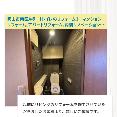
岡山市南区A様 【トイレのリフォーム】 マンション
リフォーム、アパートリフォーム、内装リノベーション
岡山リフォーム相談所 テクトン・パートナーズ
Warning
: foreach() argument must be of type a
以前にリビングのリフォームを施工させていた
given in
/home/wp571078/tekton-
だきましたお客様より、嬉しいご依頼です。