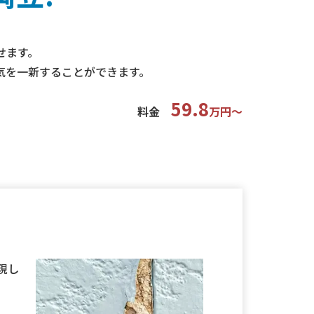
せます。
気を一新することができます。
59.8
料金
万円〜
現し