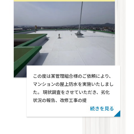
水お任せください！ マンションリフォーム、ア
パートリフォーム 岡山リフォーム相談所 テ
クトン・パートナーズ
Warning
: foreach() argument must be of typ
この度は某管理組合様のご依頼により、
given in
/home/wp571078/tekton-
マンションの屋上防水を実施いたしまし
partners.jp/public_html/wp-
た。 現状調査をさせていただき、劣化
content/themes/swell_child_tekton/parts
状況の報告、改修工事の提
on line
29
続きを見る