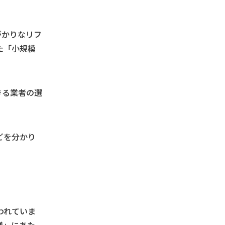
がかりなリフ
た「小規模
きる業者の選
どを分かり
われていま
繕」にあた